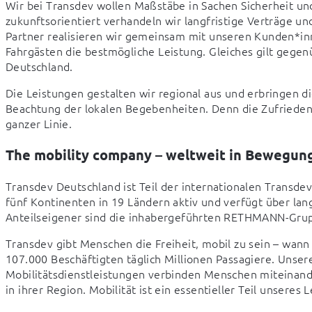
Wir bei Transdev wollen Maßstäbe in Sachen Sicherheit un
zukunftsorientiert verhandeln wir langfristige Verträge un
Partner realisieren wir gemeinsam mit unseren Kunden*in
Fahrgästen die bestmögliche Leistung. Gleiches gilt gege
Deutschland.  
Die Leistungen gestalten wir regional aus und erbringen d
Beachtung der lokalen Begebenheiten. Denn die Zufrieden
ganzer Linie.  
The mobility company – weltweit in Bewegun
Transdev Deutschland ist Teil der internationalen Transdev-
fünf Kontinenten in 19 Ländern aktiv und verfügt über lan
Anteilseigener sind die inhabergeführten RETHMANN-Grup
Transdev gibt Menschen die Freiheit, mobil zu sein – wann
107.000 Beschäftigten täglich Millionen Passagiere. Unser
Mobilitätsdienstleistungen verbinden Menschen miteinander
in ihrer Region. Mobilität ist ein essentieller Teil unseres