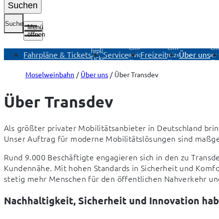
Suchen
Suche
Menü
öffnen
Untermenü
Untermenü
Untermenü
Unter
Fahrpläne
Fahrpläne & Tickets
Service
Freizeit
Über uns
Service
Freizeit
Über
& Tickets
öffnen
öffnen
öffn
öffnen
Moselweinbahn
Über uns
Über Transdev
Über Transdev
Als größter privater Mobilitätsanbieter in Deutschland bring
Unser Auftrag für moderne Mobilitätslösungen sind maßges
Rund 9.000 Beschäftigte engagieren sich in den zu Trans
Kundennähe. Mit hohen Standards in Sicherheit und Komfo
stetig mehr Menschen für den öffentlichen Nahverkehr und 
Nachhaltigkeit, Sicherheit und Innovation ha