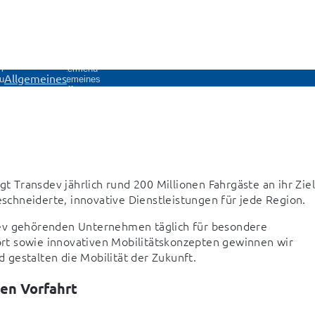
menü
Untermenü
Allgemeines
 uns
Allgemeines
en
öffnen
t Transdev jährlich rund 200 Millionen Fahrgäste an ihr Ziel.
chneiderte, innovative Dienstleistungen für jede Region.  
dev gehörenden Unternehmen täglich für besondere 
rt sowie innovativen Mobilitätskonzepten gewinnen wir 
gestalten die Mobilität der Zukunft.  
ben Vorfahrt