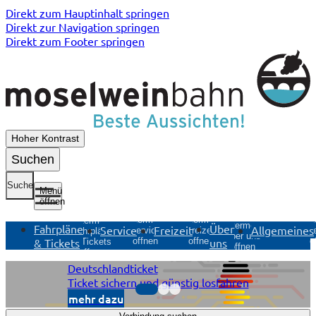
Direkt zum Hauptinhalt springen
Direkt zur Navigation springen
Direkt zum Footer springen
Hoher Kontrast
Suchen
Suche
Menü
öffnen
Untermenü
Untermenü
Unt
Untermenü
Untermenü
Fahrpläne
Über
Service
Freizeit
Allgemeines
Service
Freizeit
Allg
Fahrpläne
Über uns
& Tickets
uns
öffnen
öffnen
ö
& Tickets
öffnen
öffnen
Deutschlandticket
Ticket sichern und günstig losfahren
mehr dazu
Anzeige