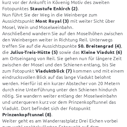
kurz vor der Ankunft in Kövenig Motiv des zweiten 
Fotopunktes 
.

Staustufe Enkirch (2)
Nun führt Sie der Weg in die Weinberge zum 
Aussichtspunkt 
 mit weiter Sicht über 
Mont Royal (3)
Mosel, Wein und Moselweinbahn.

Anschließend wandern Sie auf den Moselhöhen zwischen 
den Weinbergen weiter in Richtung Reil. Unterwegs 
treffen Sie auf die Aussichtspunkte 
, 
50. Breitengrad (4)
die 
 sowie das 
Julius-Treis-Hütte (5)
Kleine Viadukt (6)
am Ortseingang von Reil. Sie gehen nun für längere Zeit 
zwischen der Mosel und den Schienen entlang, bis Sie 
zum Fotopunkt 
 kommen und mit einem 
Viaduktblick (7)
eindrucksvollen Blick auf das lange Viadukt belohnt 
werden. Hierfür ist ein kurzer Abstecher von 20 Metern 
durch eine Unterführung unter den Schienen hindurch 
nötig. Sie wandern weiter entlang der Moselweinbahn 
und unterqueren kurz vor dem Prinzenkopftunnel das 
Viadukt. Dort befindet sich der Fotopunkt 
. 

Prinzenkopftunnel (8)
Weiter geht es am Wanderrastplatz Drei Eichen vorbei 
zum wohl spektakulärsten Fotopunkt auf dem 