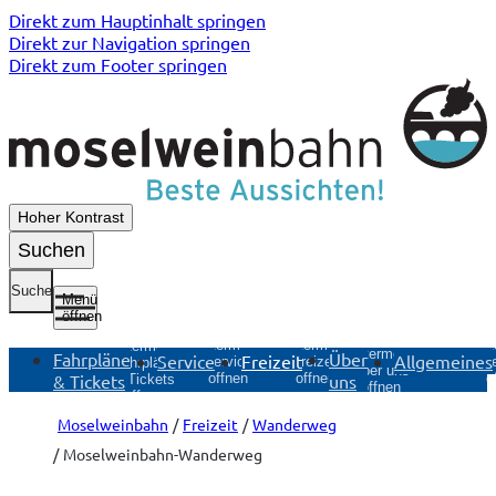
Direkt zum Hauptinhalt springen
Direkt zur Navigation springen
Direkt zum Footer springen
Hoher Kontrast
Suchen
Suche
Menü
öffnen
Untermenü
Untermenü
Unt
Untermenü
Untermenü
Fahrpläne
Über
Service
Freizeit
Allgemeines
Service
Freizeit
Allg
Fahrpläne
Über uns
& Tickets
uns
öffnen
öffnen
ö
& Tickets
öffnen
öffnen
Moselweinbahn
Freizeit
Wanderweg
Moselweinbahn-Wanderweg