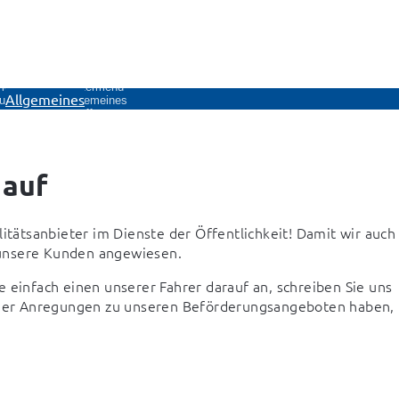
menü
Untermenü
Allgemeines
 uns
Allgemeines
en
öffnen
 auf
ätsanbieter im Dienste der Öffentlichkeit! Damit wir auch 
 unsere Kunden angewiesen.
 einfach einen unserer Fahrer darauf an, schreiben Sie uns 
 oder Anregungen zu unseren Beförderungsangeboten haben, 