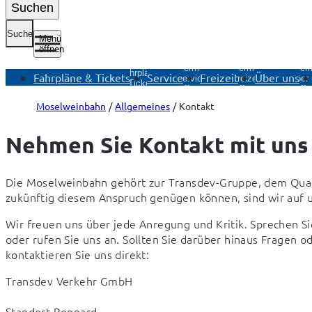
Suchen
Suche
Menü
öffnen
Untermenü
Untermenü
Untermenü
Unter
Fahrpläne
Fahrpläne & Tickets
Service
Freizeit
Über uns
Service
Freizeit
Über
& Tickets
öffnen
öffnen
öffn
öffnen
Moselweinbahn
Allgemeines
Kontakt
Nehmen Sie Kontakt mit uns
Die Moselweinbahn gehört zur Transdev-Gruppe, dem Qualit
zukünftig diesem Anspruch genügen können, sind wir auf
Wir freuen uns über jede Anregung und Kritik. Sprechen Sie
oder rufen Sie uns an. Sollten Sie darüber hinaus Fragen
kontaktieren Sie uns direkt:
Transdev Verkehr GmbH 
Standort Boppard 